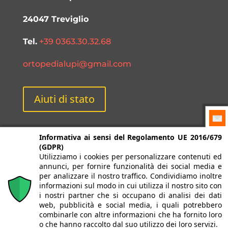
24047 Treviglio
Tel.
+39 0363.30.32.68
ortopedialupi@gmail.com
Aiuti di stato
Informativa ai sensi del Regolamento UE 2016/679
(GDPR)
Utilizziamo i cookies per personalizzare contenuti ed
annunci, per fornire funzionalità dei social media e
© 2026 Ortopedia Lupi Treviglio è un'attività di
per analizzare il nostro traffico. Condividiamo inoltre
proprietà di Medical Farma srl | Sede Legale: Via
informazioni sul modo in cui utilizza il nostro sito con
i nostri partner che si occupano di analisi dei dati
Ponchielli 2 24125 Bergamo
web, pubblicità e social media, i quali potrebbero
P.Iva 01972910168 | Sede operativa: Via De
combinarle con altre informazioni che ha fornito loro
Gasperi 6 - 24047 Treviglio (BG)
o che hanno raccolto dal suo utilizzo dei loro servizi.