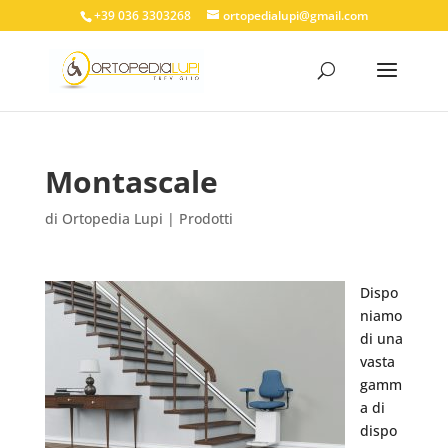
+39 036 3303268
ortopedialupi@gmail.com
Montascale
di
Ortopedia Lupi
|
Prodotti
Dispo
niamo
di una
vasta
gamm
a di
dispo